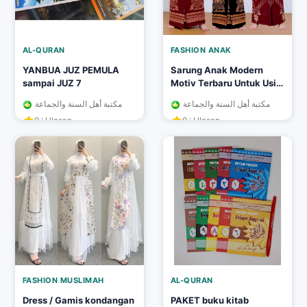
AL-QURAN
FASHION ANAK
YANBUA JUZ PEMULA
Sarung Anak Modern
sampai JUZ 7
Motiv Terbaru Untuk Usia
2-10 Model Rok Praktis
مكتبة أهل السنة والجماعة
مكتبة أهل السنة والجماعة
Bahan Katun Lembut
0
Ulasan
0
Ulasan
Adem Di Pakai
FASHION MUSLIMAH
AL-QURAN
Dress / Gamis kondangan
PAKET buku kitab