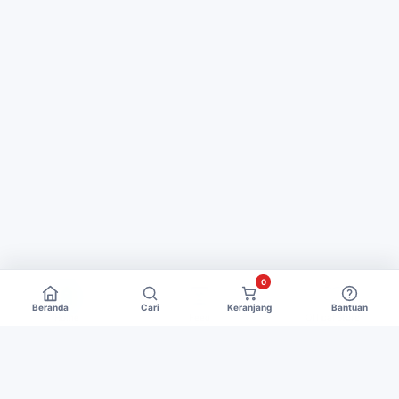
0
Beranda
Cari
Keranjang
Bantuan
Home
Feed
Offical Store
Menu Utama