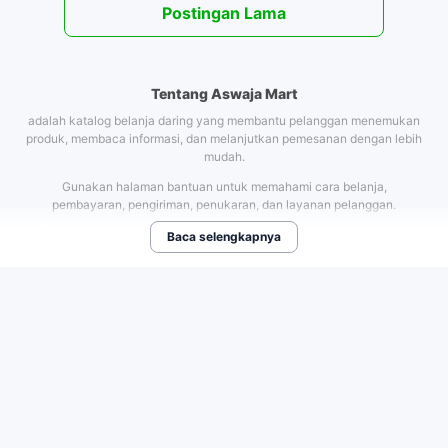
Postingan Lama
Tentang Aswaja Mart
adalah katalog belanja daring yang membantu pelanggan menemukan
produk, membaca informasi, dan melanjutkan pemesanan dengan lebih
mudah.
Gunakan halaman bantuan untuk memahami cara belanja,
pembayaran, pengiriman, penukaran, dan layanan pelanggan.
Pastikan seluruh informasi produk, harga, stok, dan kebijakan toko
Baca selengkapnya
selalu diperbarui agar pengalaman pelanggan tetap jelas dan
tepercaya.